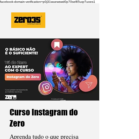
facebook-domain-verification=p0j31wuewswd0p70sel65uqr7uoes1
Curso Instagram do
Zero
Aprenda tudo o que precisa