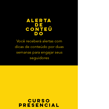
ALERTA
DE
CONTEÚ
DO
Você receberá alertas com
dicas de conteúdo por duas
semanas para engajar seus
seguidores
CURSO
PRESENCIAL