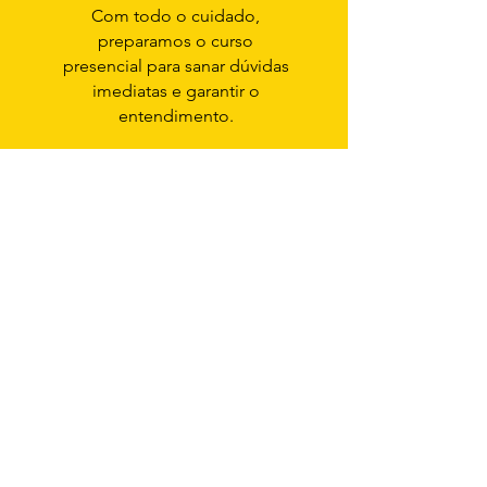
Com todo o cuidado,
preparamos o curso
presencial para sanar dúvidas
imediatas e garantir o
entendimento.
© 2021
Para falar
digite 035
35 3423-5942
35 98431-3125
atendimento@zerotrintaecinco.com.br
Rua Juliana Teixeira Mesquita, 55
Pousada dos Campos - Pouso Alegre
Minas Gerais