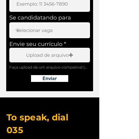
Se candidatando para
Envie seu currículo
Upload de arquivo
Faça upload de um arquivo compatível (máx. 15MB)
Enviar
© 2021
To speak, dial
035