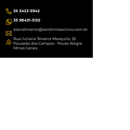
35 3423-5942
35 98431-3125
atendimento@zerotrintaecinco.com.br
Rua Juliana Teixeira Mesquita, 55
Pousada dos Campos - Pouso Alegre
Minas Gerais