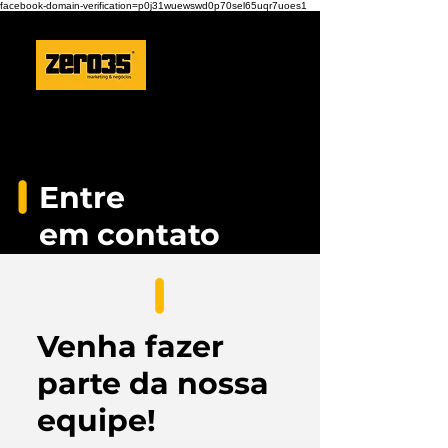
facebook-domain-verification=p0j31wuewswd0p70sel65uqr7uoes1
Entre
em contato
Venha fazer
parte da nossa
equipe!